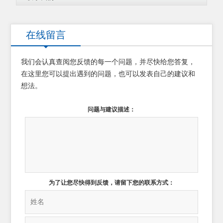
在线留言
我们会认真查阅您反馈的每一个问题，并尽快给您答复，
在这里您可以提出遇到的问题，也可以发表自己的建议和
想法。
问题与建议描述：
为了让您尽快得到反馈，请留下您的联系方式：