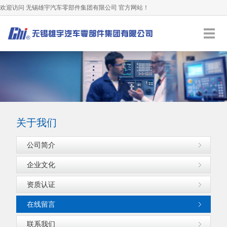
欢迎访问 无锡雄宇汽车零部件集团有限公司 官方网站！
0510-68551666
友情提示: 2026年 8月8日 星期六
服务热线：
加入收藏
关于我们
公司简介
企业文化
资质认证
在线留言
联系我们